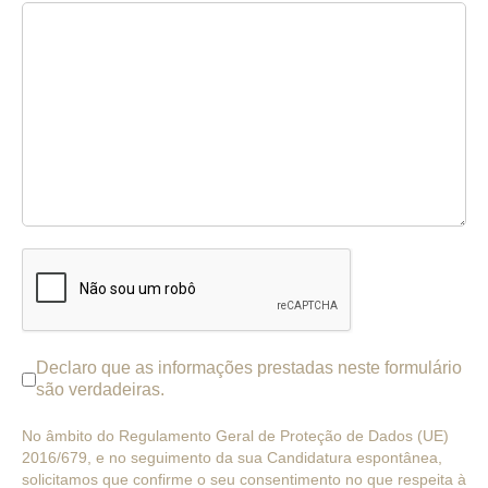
reCAPTCHA
*
Terms of Service
*
Declaro que as informações prestadas neste formulário
são verdadeiras.
No âmbito do Regulamento Geral de Proteção de Dados (UE)
2016/679, e no seguimento da sua Candidatura espontânea,
solicitamos que confirme o seu consentimento no que respeita à