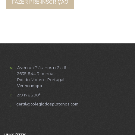
FAZER PRÉ-INSCRIÇÃO
Avenida Plátanos nº2 a 6
M
2635-544 Rinchoa
Rio do Mouro - Portugal
Ver no mapa
219 178 200*
T
geral@colegiodosplatanos.com
E