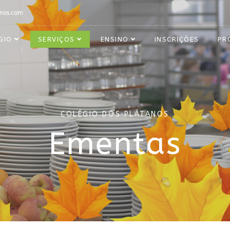
nos.com
GIO
SERVIÇOS
ENSINO
INSCRIÇÕES
PR
COLÉGIO DOS PLÁTANOS
Ementas