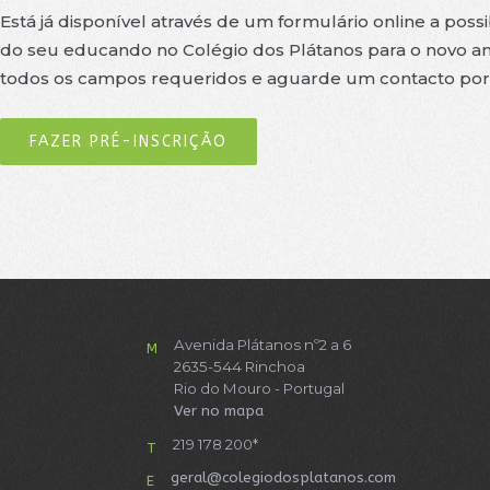
Está já disponível através de um formulário online a poss
do seu educando no Colégio dos Plátanos para o novo ano 
todos os campos requeridos e aguarde um contacto por p
FAZER PRÉ-INSCRIÇÃO
Avenida Plátanos nº2 a 6
M
2635-544 Rinchoa
Rio do Mouro - Portugal
Ver no mapa
219 178 200*
T
geral@colegiodosplatanos.com
E