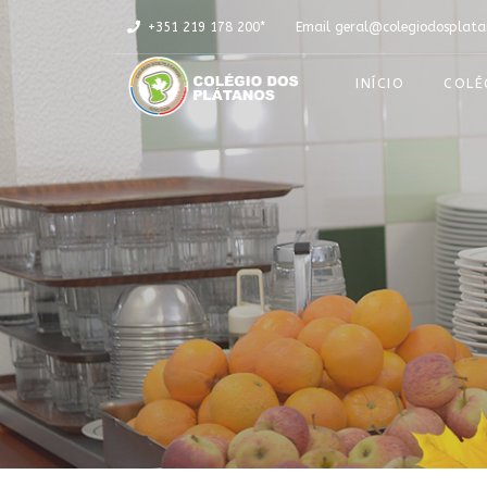
+351 219 178 200*
Email
geral@colegiodosplata
INÍCIO
COLÉ