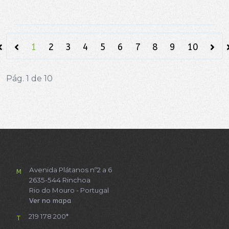
1
2
3
4
5
6
7
8
9
10
Pág. 1 de 10
Avenida Plátanos nº2 a 6
M
2635-544 Rinchoa
Rio do Mouro - Portugal
Ver no mapa
219 178 200*
T