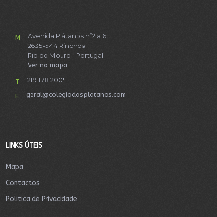
Avenida Plátanos nº2 a 6
M
2635-544 Rinchoa
Rio do Mouro - Portugal
Ver no mapa
219 178 200*
T
geral@colegiodosplatanos.com
E
LINKS ÚTEIS
Mapa
Contactos
Politica de Privacidade