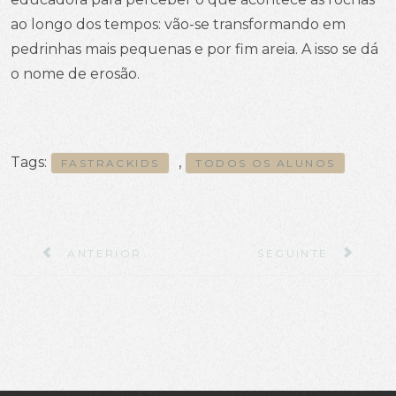
ao longo dos tempos: vão-se transformando em
pedrinhas mais pequenas e por fim areia. A isso se dá
o nome de erosão.
Tags:
,
FASTRACKIDS
TODOS OS ALUNOS
ARTIGO ANTERIOR: VULCÕES, ILHAS E CORRENT
ARTIGO SEGUINTE:
ANTERIOR
SEGUINTE