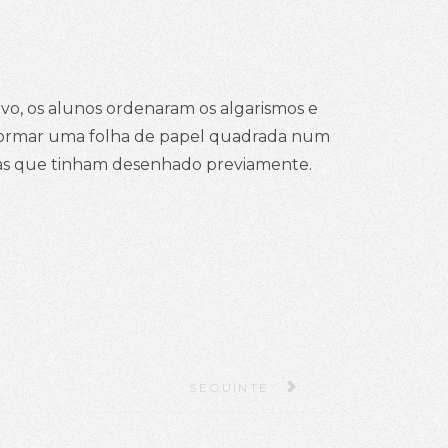
vo, os alunos ordenaram os algarismos e
sformar uma folha de papel quadrada num
mas que tinham desenhado previamente.
ARTIGO SEGUINTE: CONHECER O
SEGUINTE