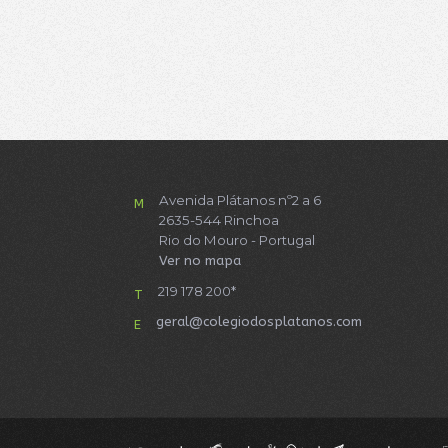
Avenida Plátanos nº2 a 6
M
2635-544 Rinchoa
Rio do Mouro - Portugal
Ver no mapa
219 178 200*
T
geral@colegiodosplatanos.com
E