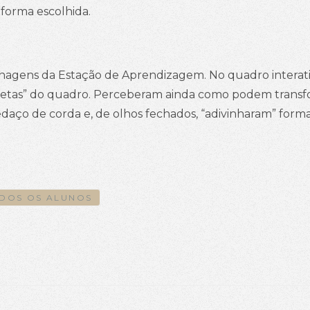
 forma escolhida.
sonagens da Estação de Aprendizagem. No quadro interati
gavetas” do quadro. Perceberam ainda como podem tran
daço de corda e, de olhos fechados, “adivinharam” for
DOS OS ALUNOS
RÕES E SEQUÊNCIAS