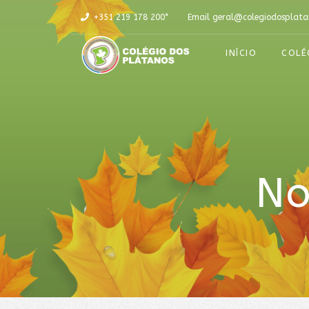
+351 219 178 200*
Email
geral@colegiodosplata
INÍCIO
COLÉ
No