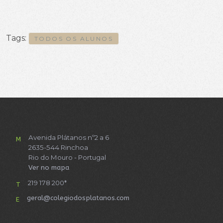
Tags:
TODOS OS ALUNOS
Avenida Plátanos nº2 a 6
M
2635-544 Rinchoa
Rio do Mouro - Portugal
Ver no mapa
219 178 200*
T
geral@colegiodosplatanos.com
E