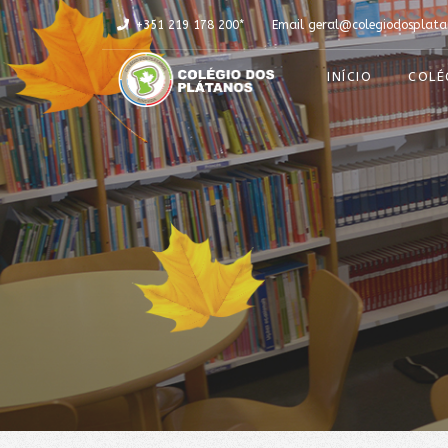
+351 219 178 200*
Email
geral@colegiodosplata
INÍCIO
COLÉ