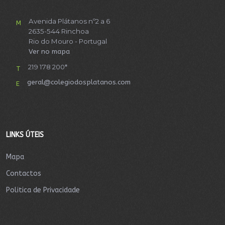
Avenida Plátanos nº2 a 6
M
2635-544 Rinchoa
Rio do Mouro - Portugal
Ver no mapa
219 178 200*
T
geral@colegiodosplatanos.com
E
LINKS ÚTEIS
Mapa
Contactos
Politica de Privacidade