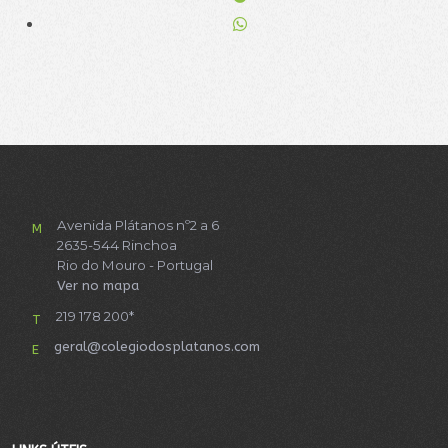
Avenida Plátanos nº2 a 6
M
2635-544 Rinchoa
Rio do Mouro - Portugal
Ver no mapa
219 178 200*
T
geral@colegiodosplatanos.com
E