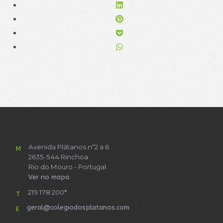
Avenida Plátanos nº2 a 6
M
2635-544 Rinchoa
Rio do Mouro - Portugal
Ver no mapa
219 178 200*
T
geral@colegiodosplatanos.com
E