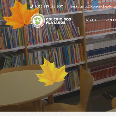
+351 219 178 200*
Email
geral@colegiodosplata
INÍCIO
COLÉ