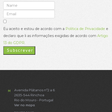
Eu aceito e estou de acordo com a
Politica de Privacidade
e
declaro que li as informações exigidas de acordo com
Artigo
13 do GDPR.
Subscrever
Avenida Plátanos nº2 a 6
M
2635-544 Rinchoa
Rio do Mouro - Portugal
Ver no mapa