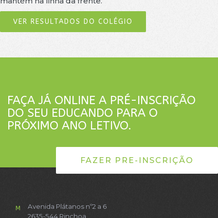
mantém na linha da frente.
VER RESULTADOS DO COLÉGIO
FAÇA JÁ ONLINE A PRÉ-INSCRIÇÃO
DO SEU EDUCANDO PARA O
PRÓXIMO ANO LETIVO.
FAZER PRE-INSCRIÇÃO
Avenida Plátanos nº2 a 6
M
2635-544 Rinchoa